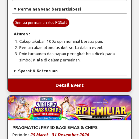
Permainan yang berpartisipasi
Semua permainan slot PGSoft
Aturan :
Cukup lakukan 100x spin nominal berapa pun.
Pemain akan otomatis ikut serta dalam event.
Poin turnamen dan papan peringkat bisa dicek pada
simbol
Piala
di dalam permainan.
Syarat & Ketentuan
Detail Event
PRAGMATIC : PAY4D BAGI EMAS & CHIPS
Periode :
25 Maret - 31 Desember 2026