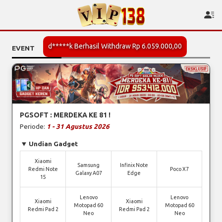
d*****k Berhasil Withdraw Rp 6.059.000,00
EVENT
PGSOFT : MERDEKA KE 81 !
Periode:
1 - 31 Agustus 2026
Undian Gadget
Xiaomi
Samsung
Infinix Note
Redmi Note
Poco X7
Galaxy A07
Edge
15
Lenovo
Lenovo
Xiaomi
Xiaomi
Motopad 60
Motopad 60
Redmi Pad 2
Redmi Pad 2
Neo
Neo