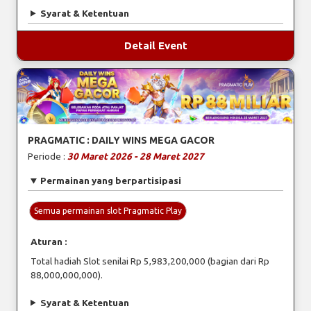
Syarat & Ketentuan
Detail Event
PRAGMATIC : DAILY WINS MEGA GACOR
Periode :
30 Maret 2026 - 28 Maret 2027
Permainan yang berpartisipasi
Semua permainan slot Pragmatic Play
Aturan :
Total hadiah Slot senilai Rp 5,983,200,000 (bagian dari Rp
88,000,000,000).
Syarat & Ketentuan