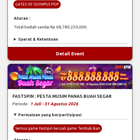
GATES OF OLYMPUS POP
Aturan :
Total hadiah senilai Rp 68,780,250,000.
Syarat & Ketentuan
Detail Event
FASTSPIN : PESTA MUSIM PANAS BUAH SEGAR
Periode :
1 Juli - 31 Agustus 2026
Permainan yang berpartisipasi
Semua game Fastspin kecuali game Tembak Ikan
Aturan :