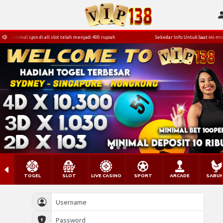
 minimal spin di all slot telah menjadi 400 rupiah
Sekedar Info Untuk Saat ini minimal
TOGEL
SLOT
LIVE CASINO
SPORT
ARCADE
SABU